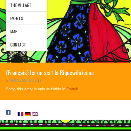
THE VILLAGE
EVENTS
MAP
CONTACT
(Français) Ici on sert la Riquewihrienne
5 March 2017 at 02:19
Sorry, this entry is only available in
French
.
© 2026 Brasserie Riquewihr. Tous droits réservés.